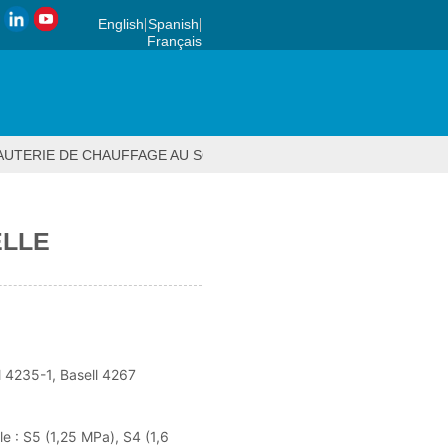
English
Spanish
Français
UTERIE DE CHAUFFAGE AU SOL
>
RACCORDS PB
>
ACCOUPLEM
LLE