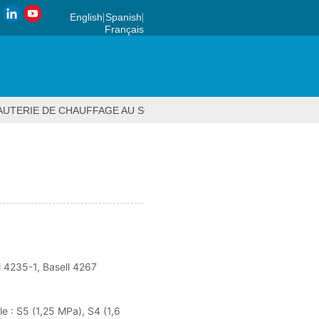
English
Spanish
Français
UTERIE DE CHAUFFAGE AU SOL
>
RACCORDS PB
>
45 COUDE